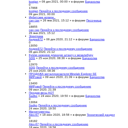
kostjan
» 09 дек 2021, 00:00 » в форуме
Барахолка
0
17868
kostjan
Перейти к последнему сообщению
09 дек 2021, 00:00
Ирбитские копари..
сан сан
» 26 янв 2021, 15:12 » в форуме
Песочница
0
18855
сан сан
Перейти к последнему сообщению
26 янв 2021, 15:12
Электрика
Андрей72
» 06 дек 2020, 21:12 » в форуме
Барахолка
0
13050
Андрей72
Перейти к последнему сообщению
06 дек 2020, 21:12
Куплю нижнюю длинную штангу к экскалибуру
SDG
» 25 ноя 2020, 08:36 » в форуме
Барахолка
0
12970
SDG
Перейти к последнему сообщению
25 ноя 2020, 08:36
ПРОДАЖА металлоискателя Minelab Explorer SE
МИРовой
» 09 июл 2020, 21:39 » в форуме
Барахолка
0
13400
МИРовой
Перейти к последнему сообщению
09 июл 2020, 21:39
Продам весы АОТ
Sadko
» 24 июн 2020, 19:50 » в форуме
Барахолка
0
13064
Sadko
Перейти к последнему сообщению
24 июн 2020, 19:50
Магнитометры.
Alex-67
» 18 июн 2020, 18:58 » в форуме
Технический раздел
0
18182
Alex-67
Перейти к последнему сообщению
18 июн 2020, 18:58