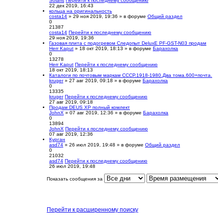
Solaris
Перейти к последнему сообщению
22 дек 2019, 16:43
кольца на оригинальность
costa14
» 29 ноя 2019, 19:36 » в форуме
Общий раздел
0
21387
costa14
Перейти к последнему сообщению
29 ноя 2019, 19:36
Газовая плита с подогревом Следопыт DeluxE PF-GST-N03 продам
Herr Kaput
» 18 окт 2019, 18:13 » в форуме
Барахолка
0
13278
Herr Kaput
Перейти к последнему сообщению
18 окт 2019, 18:13
Каталоги по почтовым маркам СССР.1918-1980.Два тома.600+почта.
kruger
» 27 авг 2019, 09:18 » в форуме
Барахолка
0
13335
kruger
Перейти к последнему сообщению
27 авг 2019, 09:18
Продам DEUS XP полный комлект
JohnX
» 07 авг 2019, 12:36 » в форуме
Барахолка
0
13894
JohnX
Перейти к последнему сообщению
07 авг 2019, 12:36
Курган
asd74
» 26 июл 2019, 19:48 » в форуме
Общий раздел
0
21032
asd74
Перейти к последнему сообщению
26 июл 2019, 19:48
Показать сообщения за
Перейти к расширенному поиску