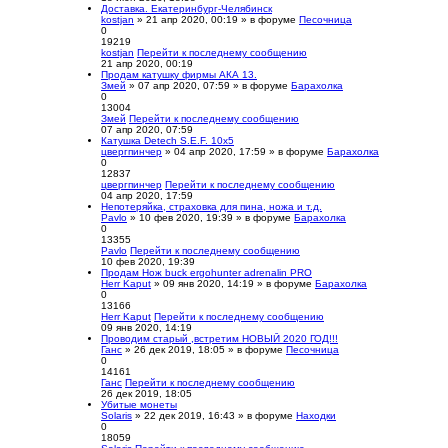
Доставка. Екатеринбург-Челябинск
kostjan
» 21 апр 2020, 00:19 » в форуме
Песочница
0
19219
kostjan
Перейти к последнему сообщению
21 апр 2020, 00:19
Продам катушку фирмы АКА 13.
Змей
» 07 апр 2020, 07:59 » в форуме
Барахолка
0
13004
Змей
Перейти к последнему сообщению
07 апр 2020, 07:59
Катушка Detech S.E.F. 10х5
цвергпинчер
» 04 апр 2020, 17:59 » в форуме
Барахолка
0
12837
цвергпинчер
Перейти к последнему сообщению
04 апр 2020, 17:59
Непотеряйка, страховка для пина, ножа и т.д.
Pavlo
» 10 фев 2020, 19:39 » в форуме
Барахолка
0
13355
Pavlo
Перейти к последнему сообщению
10 фев 2020, 19:39
Продам Нож buck ergohunter adrenalin PRO
Herr Kaput
» 09 янв 2020, 14:19 » в форуме
Барахолка
0
13166
Herr Kaput
Перейти к последнему сообщению
09 янв 2020, 14:19
Проводим старый ,встретим НОВЫЙ 2020 ГОД!!!
Ганс
» 26 дек 2019, 18:05 » в форуме
Песочница
0
14161
Ганс
Перейти к последнему сообщению
26 дек 2019, 18:05
Убитые монеты
Solaris
» 22 дек 2019, 16:43 » в форуме
Находки
0
18059