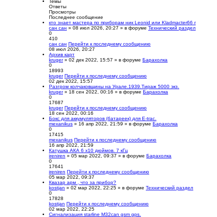
Темы
Ответы
Просмотры
Последнее сообщение
кто знает мастера по приборам ник Leonid или Kladmacter66 r
сан сан
» 08 июл 2026, 20:27 » в форуме
Технический раздел
0
410
сан сан
Перейти к последнему сообщению
08 июл 2026, 20:27
Архив карт
kruger
» 02 дек 2022, 15:57 » в форуме
Барахолка
0
18993
kruger
Перейти к последнему сообщению
02 дек 2022, 15:57
Разгром колчаковщины на Урале.1939.Тираж 5000 экз.
kruger
» 18 сен 2022, 00:16 » в форуме
Барахолка
0
17687
kruger
Перейти к последнему сообщению
18 сен 2022, 00:16
Бокс для аккумуляторов (батареек) для E-trac.
mexanikus
» 16 апр 2022, 21:59 » в форуме
Барахолка
0
17415
mexanikus
Перейти к последнему сообщению
16 апр 2022, 21:59
Катушка АКА 6 x10 дюймов. 7 кГц
ireniren
» 05 мар 2022, 09:37 » в форуме
Барахолка
0
17641
ireniren
Перейти к последнему сообщению
05 мар 2022, 09:37
Квазар арм , что за прибор?
kostjan
» 02 мар 2022, 22:25 » в форуме
Технический раздел
0
17828
kostjan
Перейти к последнему сообщению
02 мар 2022, 22:25
Сигнализация starline M32can gsm gps.