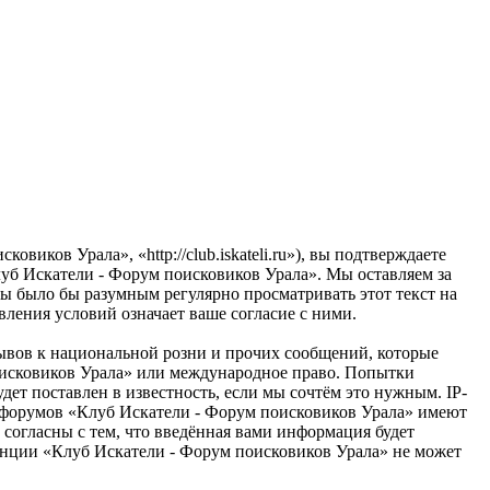
иков Урала», «http://club.iskateli.ru»), вы подтверждаете
луб Искатели - Форум поисковиков Урала». Мы оставляем за
ны было бы разумным регулярно просматривать этот текст на
ления условий означает ваше согласие с ними.
ывов к национальной розни и прочих сообщений, которые
поисковиков Урала» или международное право. Попытки
т поставлен в известность, если мы сочтём это нужным. IP-
ы форумов «Клуб Искатели - Форум поисковиков Урала» имеют
 согласны с тем, что введённая вами информация будет
ренции «Клуб Искатели - Форум поисковиков Урала» не может