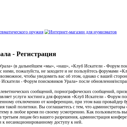
ала - Регистрация
ла» (в дальнейшем «мы», «наш», «Клуб Искатели - Форум поисков
с ними, пожалуйста, не заходите и не пользуйтесь форумами «К
ё возможное, чтобы уведомить вас об этом, однако с вашей сторо
 Искатели - Форум поисковиков Урала» после обновления/исправ
клеветнических сообщений, порнографических сообщений, приз
тавляет услуги хостинга для форумов «Клуб Искатели - Форум 
нному отключению от конференции, при этом ваш провайдер буде
ия такой политики. Вы соглашаетесь с тем, что администратор
 тему в любое время по своему усмотрению. Как пользователь вы
ыта третьим лицам без вашего разрешения, администрация конфе
ти к несанкционированному доступу к ней.