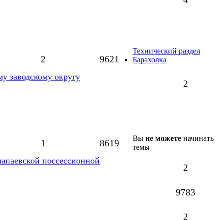
Технический раздел
2
9621
Барахолка
му заводскому округу
2
Вы
не можете
начинать
1
8619
темы
лапаевской поссессионной
2
9783
2