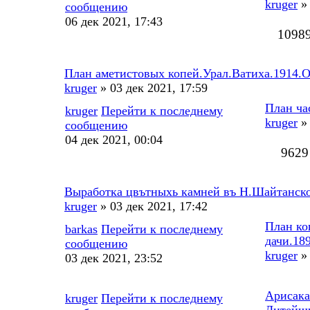
kruger
» 
сообщению
06 дек 2021, 17:43
1098
План аметистовых копей.Урал.Ватиха.1914.
kruger
» 03 дек 2021, 17:59
План ча
kruger
Перейти к последнему
kruger
» 
сообщению
04 дек 2021, 00:04
9629
Выработка цвътныхь камней въ Н.Шайтанско
kruger
» 03 дек 2021, 17:42
План ко
barkas
Перейти к последнему
дачи.18
сообщению
kruger
» 
03 дек 2021, 23:52
Арисака
kruger
Перейти к последнему
Литейщ