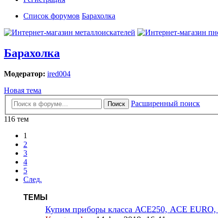
Список форумов
Барахолка
Барахолка
Модератор:
ired004
Новая тема
Расширенный поиск
Поиск
116 тем
1
2
3
4
5
След.
ТЕМЫ
Купим приборы класса АСЕ250, ACE EURO, X