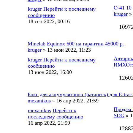
О-41 10
kruger
Перейти к последнему
kruger
» 
сообщению
18 сен 2022, 00:16
1097
Minelab Equinox 600 на гарантии 45000 р.
kruger
» 13 июн 2022, 11:23
Алтарны
kruger
Перейти к последнему
ИМХОт
сообщению
13 июн 2022, 16:00
1260
Бокс для аккумуляторов (батареек) для E-trac
mexanikus
» 16 апр 2022, 21:59
Продам 
mexanikus
Перейти к
SDG
» 1
последнему сообщению
16 апр 2022, 21:59
1288