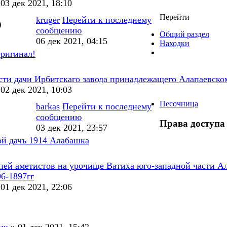
03 дек 2021, 18:10
Перейти
kruger
Перейти к последнему
9
сообщению
Общий раздел
06 дек 2021, 04:15
Находки
Оригинал!
сти дачи Ирбитскаго завода принадлежащего Алапаевско
02 дек 2021, 10:03
Песочница
barkas
Перейти к последнему
сообщению
Права доступа
03 дек 2021, 23:57
й дачъ 1914 Алабашка
пей аметистов на урочище Ватиха юго-западной части А
96-1897гг
01 дек 2021, 22:06
ик
» 01 дек 2021, 15:42