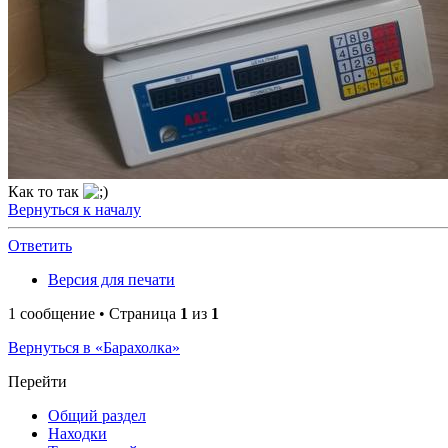
Как то так
Вернуться к началу
Ответить
Версия для печати
1 сообщение • Страница
1
из
1
Вернуться в «Барахолка»
Перейти
Общий раздел
Находки