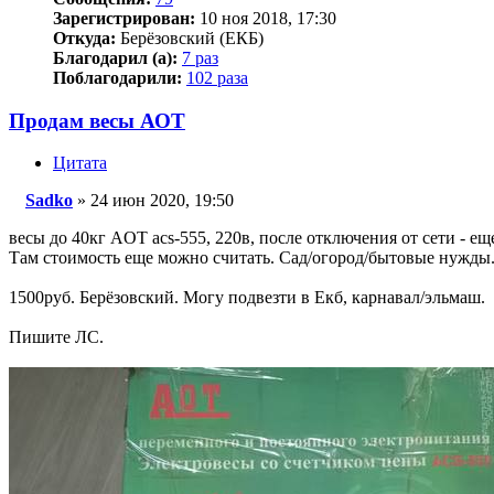
Зарегистрирован:
10 ноя 2018, 17:30
Откуда:
Берёзовский (ЕКБ)
Благодарил (а):
7 раз
Поблагодарили:
102 раза
Продам весы АОТ
Цитата
Sadko
»
24 июн 2020, 19:50
Сообщение
весы до 40кг AOT acs-555, 220в, после отключения от сети - еще
Там стоимость еще можно считать. Сад/огород/бытовые нужд
1500руб. Берёзовский. Могу подвезти в Екб, карнавал/эльмаш.
Пишите ЛС.