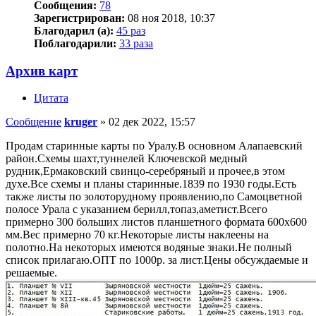
Сообщения:
78
Зарегистрирован:
08 ноя 2018, 10:37
Благодарил (а):
45 раз
Поблагодарили:
33 раза
Архив карт
Цитата
Сообщение
kruger
»
02 дек 2022, 15:57
Продам старинные карты по Уралу.В основном Алапаевский
район.Схемы шахт,туннелей Ключевской медный
рудник,Ермаковский свинцо-серебряный и прочее,в этом
духе.Все схемы и планы старинные.1839 по 1930 годы.Есть
также листы по золоторудному проявлению,по Самоцветной
полосе Урала с указанием берилл,топаз,аметист.Всего
примерно 300 больших листов планшетного формата 600х600
мм.Вес примерно 70 кг.Некоторые листы наклеены на
полотно.На некоторых имеются водяные знаки.Не полный
список прилагаю.ОПТ по 1000р. за лист.Цены обсуждаемые и
решаемые.