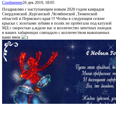
Сообщение
26 дек 2019, 18:05
Поздравляю с наступающим новым 2020 годом камрадов
Свердловской ,Курганской ,Челябинской ,Тюменской
областей и Пермского края !!! Чтобы в следующем сезоне
крыски с золотыми зубами в полях не пробегали под катухой
МД с скоростью а,ждали вас и колличество зачотных находок
в ваших хабарницах совпадало с колличеством выкопанных
вами ямок