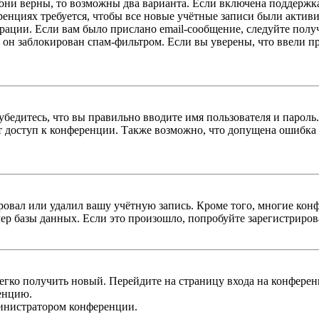
 они верны, то возможны два варианта. Если включена поддержка
енциях требуется, чтобы все новые учётные записи были актив
трации. Если вам было прислано email-сообщение, следуйте пол
 он заблокирован спам-фильтром. Если вы уверены, что ввели пр
бедитесь, что вы правильно вводите имя пользователя и пароль
ыт доступ к конференции. Также возможно, что допущена ошибка
овал или удалил вашу учётную запись. Кроме того, многие кон
р базы данных. Если это произошло, попробуйте зарегистрироват
легко получить новый. Перейдите на страницу входа на конфер
енцию.
министратором конференции.