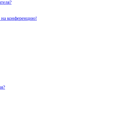
ателя?
и на конференцию!
ия?