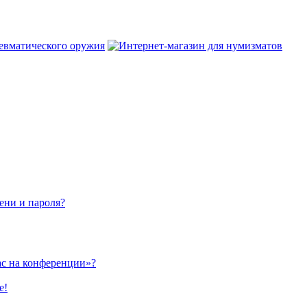
ени и пароля?
ас на конференции»?
е!