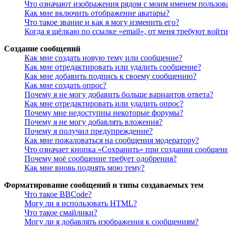
Что означают изображения рядом с моим именем пользов
Как мне включить отображение аватары?
Что такое звание и как я могу изменить его?
Когда я щёлкаю по ссылке «email», от меня требуют войт
Создание сообщений
Как мне создать новую тему или сообщение?
Как мне отредактировать или удалить сообщение?
Как мне добавить подпись к своему сообщению?
Как мне создать опрос?
Почему я не могу добавить больше вариантов ответа?
Как мне отредактировать или удалить опрос?
Почему мне недоступны некоторые форумы?
Почему я не могу добавлять вложения?
Почему я получил предупреждение?
Как мне пожаловаться на сообщения модератору?
Что означает кнопка «Сохранить» при создании сообщен
Почему моё сообщение требует одобрения?
Как мне вновь поднять мою тему?
Форматирование сообщений и типы создаваемых тем
Что такое BBCode?
Могу ли я использовать HTML?
Что такое смайлики?
Могу ли я добавлять изображения к сообщениям?