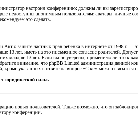
администратор настроил конференцию: должны ли вы зарегистриро
рые недоступны анонимным пользователям: аватары, личные сообщ
екомендуем это сделать.
, или Акт о защите частных прав ребёнка в интернете от 1998 г.
е 13 лет, иметь на это письменное согласие родителей. Допус
х младше 13 лет. Если вы не уверены, применимо ли это к вам
Обратите внимание, что phpBB Limited администрация данной к
, кроме указанных в ответе на вопрос «С кем можно связаться 
ет юридической силы.
цию новых пользователей. Также возможно, что он заблокирова
ратору конференции.