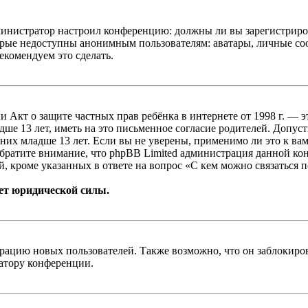
администратор настроил конференцию: должны ли вы зарегистриро
рые недоступны анонимным пользователям: аватары, личные сообщ
екомендуем это сделать.
, или Акт о защите частных прав ребёнка в интернете от 1998 г.
е 13 лет, иметь на это письменное согласие родителей. Допус
х младше 13 лет. Если вы не уверены, применимо ли это к вам
Обратите внимание, что phpBB Limited администрация данной к
, кроме указанных в ответе на вопрос «С кем можно связаться 
ет юридической силы.
цию новых пользователей. Также возможно, что он заблокирова
ратору конференции.