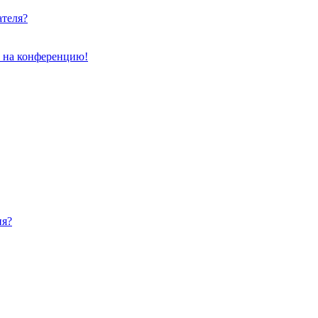
ателя?
и на конференцию!
ия?