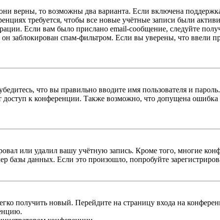
 они верны, то возможны два варианта. Если включена поддержка
енциях требуется, чтобы все новые учётные записи были актив
трации. Если вам было прислано email-сообщение, следуйте пол
 он заблокирован спам-фильтром. Если вы уверены, что ввели пр
бедитесь, что вы правильно вводите имя пользователя и пароль
ыт доступ к конференции. Также возможно, что допущена ошибка
овал или удалил вашу учётную запись. Кроме того, многие кон
р базы данных. Если это произошло, попробуйте зарегистрироват
легко получить новый. Перейдите на страницу входа на конфер
енцию.