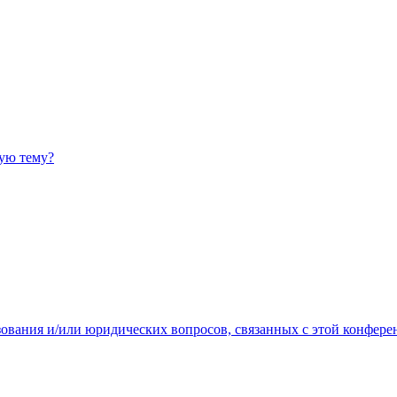
ную тему?
зования и/или юридических вопросов, связанных с этой конфере