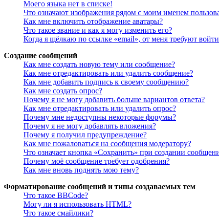
Моего языка нет в списке!
Что означают изображения рядом с моим именем пользов
Как мне включить отображение аватары?
Что такое звание и как я могу изменить его?
Когда я щёлкаю по ссылке «email», от меня требуют войт
Создание сообщений
Как мне создать новую тему или сообщение?
Как мне отредактировать или удалить сообщение?
Как мне добавить подпись к своему сообщению?
Как мне создать опрос?
Почему я не могу добавить больше вариантов ответа?
Как мне отредактировать или удалить опрос?
Почему мне недоступны некоторые форумы?
Почему я не могу добавлять вложения?
Почему я получил предупреждение?
Как мне пожаловаться на сообщения модератору?
Что означает кнопка «Сохранить» при создании сообщен
Почему моё сообщение требует одобрения?
Как мне вновь поднять мою тему?
Форматирование сообщений и типы создаваемых тем
Что такое BBCode?
Могу ли я использовать HTML?
Что такое смайлики?