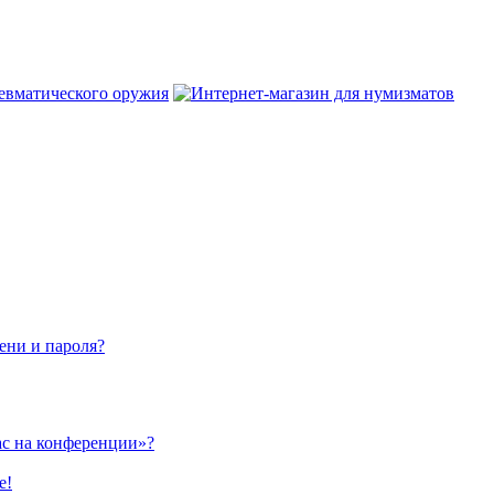
ени и пароля?
ас на конференции»?
е!