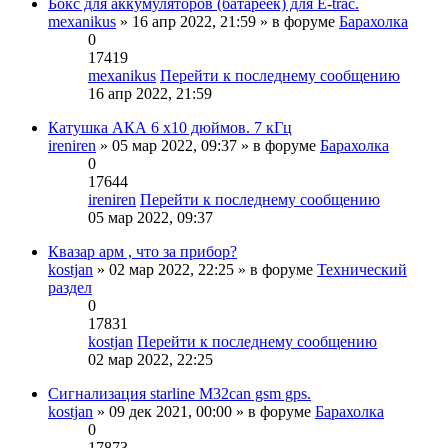
Бокс для аккумуляторов (батареек) для E-trac.
mexanikus
» 16 апр 2022, 21:59 » в форуме
Барахолка
0
17419
mexanikus
Перейти к последнему сообщению
16 апр 2022, 21:59
Катушка АКА 6 x10 дюймов. 7 кГц
ireniren
» 05 мар 2022, 09:37 » в форуме
Барахолка
0
17644
ireniren
Перейти к последнему сообщению
05 мар 2022, 09:37
Квазар арм , что за прибор?
kostjan
» 02 мар 2022, 22:25 » в форуме
Технический
раздел
0
17831
kostjan
Перейти к последнему сообщению
02 мар 2022, 22:25
Сигнализация starline M32can gsm gps.
kostjan
» 09 дек 2021, 00:00 » в форуме
Барахолка
0
17873