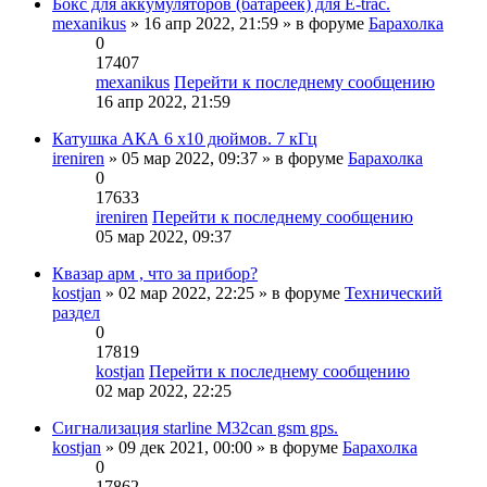
Бокс для аккумуляторов (батареек) для E-trac.
mexanikus
» 16 апр 2022, 21:59 » в форуме
Барахолка
0
17407
mexanikus
Перейти к последнему сообщению
16 апр 2022, 21:59
Катушка АКА 6 x10 дюймов. 7 кГц
ireniren
» 05 мар 2022, 09:37 » в форуме
Барахолка
0
17633
ireniren
Перейти к последнему сообщению
05 мар 2022, 09:37
Квазар арм , что за прибор?
kostjan
» 02 мар 2022, 22:25 » в форуме
Технический
раздел
0
17819
kostjan
Перейти к последнему сообщению
02 мар 2022, 22:25
Сигнализация starline M32can gsm gps.
kostjan
» 09 дек 2021, 00:00 » в форуме
Барахолка
0
17862