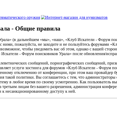
ала - Общие правила
ла» (в дальнейшем «мы», «наш», «Клуб Искатели - Форум поискови
с ними, пожалуйста, не заходите и не пользуйтесь форумами «К
ё возможное, чтобы уведомить вас об этом, однако с вашей сторо
 Искатели - Форум поисковиков Урала» после обновления/исправ
клеветнических сообщений, порнографических сообщений, приз
тавляет услуги хостинга для форумов «Клуб Искатели - Форум 
нному отключению от конференции, при этом ваш провайдер буде
ия такой политики. Вы соглашаетесь с тем, что администратор
 тему в любое время по своему усмотрению. Как пользователь вы
ыта третьим лицам без вашего разрешения, администрация конфе
ти к несанкционированному доступу к ней.