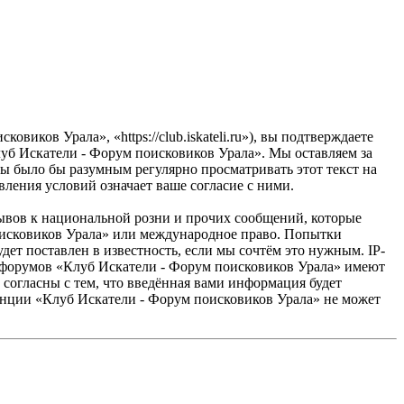
ков Урала», «https://club.iskateli.ru»), вы подтверждаете
луб Искатели - Форум поисковиков Урала». Мы оставляем за
ны было бы разумным регулярно просматривать этот текст на
ления условий означает ваше согласие с ними.
ывов к национальной розни и прочих сообщений, которые
поисковиков Урала» или международное право. Попытки
т поставлен в известность, если мы сочтём это нужным. IP-
ы форумов «Клуб Искатели - Форум поисковиков Урала» имеют
 согласны с тем, что введённая вами информация будет
ренции «Клуб Искатели - Форум поисковиков Урала» не может