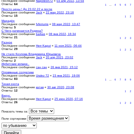
Последнее сообщение
Napoleon72
«
03 апр 2022, 13:54
Ответы:
64
1
…
4
5
6
7
Просто цены ! До 23.02.22 и после
Последнее сообщение
Jack
«
22 мар 2022, 23:18
Ответы:
15
1
2
Марадёр
Последнее сообщение
fvferrums
«
08 мар 2022, 13:47
Ответы:
5
С Чего,начинается Родина?
Последнее сообщение
barkas
«
08 янв 2022, 16:34
Ответы:
21
1
2
3
Разное
Последнее сообщение
Herr Kaput
«
11 ноя 2021, 06:44
Ответы:
29
1
2
3
Не стало Козлова Владимира Юрьевича
Последнее сообщение
Jack
«
20 апр 2021, 23:02
Ответы:
2
Ирбитские копари..
Последнее сообщение
сан сан
«
26 янв 2021, 15:12
Оловянные солдатики
Последнее сообщение
Uralez 72
«
23 янв 2021, 19:06
Ответы:
83
1
…
6
7
8
9
Тихая охота
Последнее сообщение
катав
«
30 авг 2020, 23:08
Ответы:
12
1
2
Вирус.
Последнее сообщение
Herr Kaput
«
25 июн 2020, 07:16
Ответы:
26
1
2
3
Показать темы за:
Поле сортировки