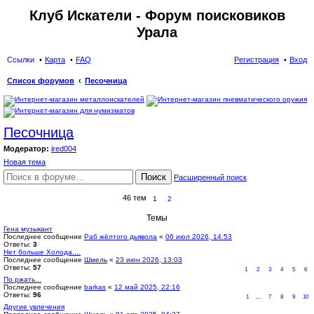
Клуб Искатели - Форум поисковиков
Урала
Ссылки
Карта
FAQ
Регистрация
Вход
Список форумов
Песочница
ои
ск
Песочница
Модератор:
ired004
Новая тема
Поиск
Расширенный поиск
46 тем
1
2
Темы
Гена музыкант
Последнее сообщение
Раб жёлтого дьявола
«
06 июл 2026, 14:53
Ответы:
3
Нет больше Холода....
Последнее сообщение
Шмель
«
23 июн 2026, 13:03
Ответы:
57
1
2
3
4
5
6
По ржать...
Последнее сообщение
barkas
«
12 май 2025, 22:16
Ответы:
96
1
…
7
8
9
10
Другие увлечения