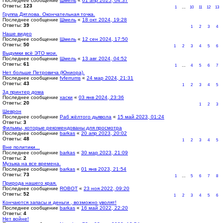
Последнее сообщение
Шмель
«
01 апр 2025, 04:37
Ответы:
123
1
…
10
11
12
13
Группа Дятлова. Окончательная точка.
Последнее сообщение
Шмель
«
18 окт 2024, 19:28
Ответы:
39
1
2
3
4
Наше видео
Последнее сообщение
Шмель
«
12 сен 2024, 17:50
Ответы:
50
1
2
3
4
5
6
Выдумки всё ЭТО мои.
Последнее сообщение
Шмель
«
13 авг 2024, 04:52
Ответы:
61
1
…
4
5
6
7
Нет больше Петровича (Юниора).
Последнее сообщение
fvferrums
«
24 мар 2024, 21:31
Ответы:
43
1
2
3
4
5
3д принтер дома
Последнее сообщение
хаски
«
03 янв 2024, 23:36
Ответы:
20
1
2
3
Шеврон
Последнее сообщение
Раб жёлтого дьявола
«
15 май 2023, 01:24
Ответы:
3
Фильмы, которые рекомендованы для просмотра
Последнее сообщение
barkas
«
20 апр 2023, 20:02
Ответы:
48
1
2
3
4
5
Вне политики...
Последнее сообщение
barkas
«
30 мар 2023, 21:09
Ответы:
2
Музыка на все времена.
Последнее сообщение
barkas
«
01 янв 2023, 21:54
Ответы:
73
1
…
5
6
7
8
Природа нашего края.
Последнее сообщение
ROBOT
«
23 ноя 2022, 09:20
Ответы:
52
1
2
3
4
5
6
Кончаются запасы и деньги , возможно уволят!
Последнее сообщение
barkas
«
16 май 2022, 22:20
Ответы:
4
Нет войне!