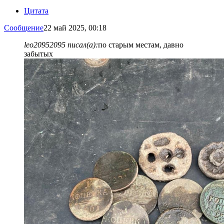
Цитата
Сообщение
22 май 2025, 00:18
leo20952095 писал(а):
по старым местам, давно
забытых