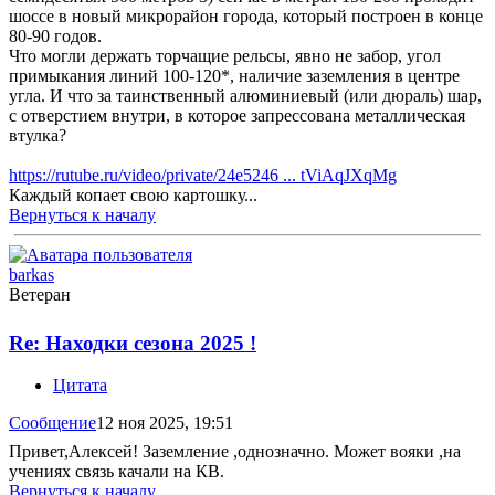
шоссе в новый микрорайон города, который построен в конце
80-90 годов.
Что могли держать торчащие рельсы, явно не забор, угол
примыкания линий 100-120*, наличие заземления в центре
угла. И что за таинственный алюминиевый (или дюраль) шар,
с отверстием внутри, в которое запрессована металлическая
втулка?
https://rutube.ru/video/private/24e5246 ... tViAqJXqMg
Каждый копает свою картошку...
Вернуться к началу
barkas
Ветеран
Re: Находки сезона 2025 !
Цитата
Сообщение
12 ноя 2025, 19:51
Привет,Алексей! Заземление ,однозначно. Может вояки ,на
учениях связь качали на КВ.
Вернуться к началу