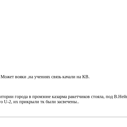
 Может вояки ,на учениях связь качали на КВ.
тории города в промзоне казарма ракетчиков стояла, под В.Нейв
го U-2, их прикрыли тк были засвечены..