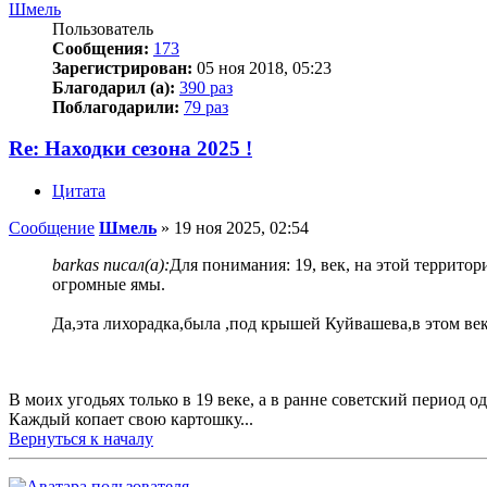
Шмель
Пользователь
Сообщения:
173
Зарегистрирован:
05 ноя 2018, 05:23
Благодарил (а):
390 раз
Поблагодарили:
79 раз
Re: Находки сезона 2025 !
Цитата
Сообщение
Шмель
»
19 ноя 2025, 02:54
barkas писал(а):
Для понимания: 19, век, на этой территор
огромные ямы.
Да,эта лихорадка,была ,под крышей Куйвашева,в этом ве
В моих угодьях только в 19 веке, а в ранне советский период о
Каждый копает свою картошку...
Вернуться к началу