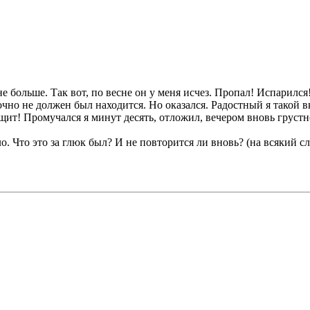
ли не больше. Так вот, по весне он у меня исчез. Пропал! Испарил
точно не должен был находится. Но оказался. Радостный я такой 
ещит! Промучался я минут десять, отложил, вечером вновь груст
ло. Что это за глюк был? И не повторится ли вновь? (на всякий с