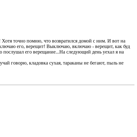
ся! Хотя точно помню, что возвратился домой с ним. И вот на
включаю его, верещит! Выключаю, включаю - верещит, как буд
но послушал его верещание...На следующий день уехал я на
лучай говорю, кладовка сухая, тараканы не бегают, пыль не