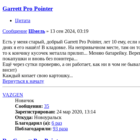
Garrett Pro Pointer
Цитата
Сообщение
Шмель
»
13 сен 2024, 03:19
Есть у меня старый, добрый Garrett Pro Pointer, лет 10 ему, ес
днях я его нашёл! В кладовке. На непривычном месте, там он 
то к кончику кусочек металла прилип... Меняю батарейку. Вер
покапушки и вновь без поинтера...
Ещё через сутки проверяю, а он работает, как ни в чом не быва
висит)
Каждый копает свою картошку...
Вернуться к началу
VAZGEN
Новичок
Сообщения:
35
Зарегистрирован:
24 мар 2020, 13:14
Откуда:
Новоуральск
Благодарил (а):
6 раз
Поблагодарили:
93 раза