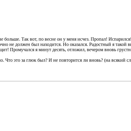
ли не больше. Так вот, по весне он у меня исчез. Пропал! Испарил
точно не должен был находится. Но оказался. Радостный я такой 
ещит! Промучался я минут десять, отложил, вечером вновь груст
ло. Что это за глюк был? И не повторится ли вновь? (на всякий с