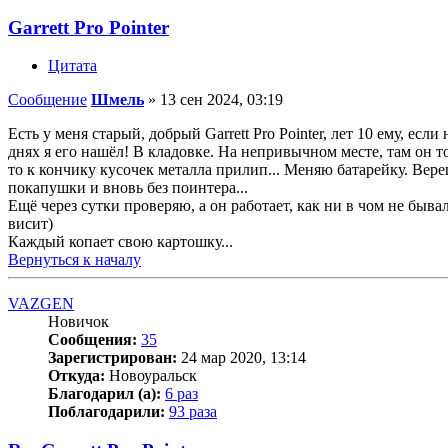
Garrett Pro Pointer
Цитата
Сообщение
Шмель
»
13 сен 2024, 03:19
Есть у меня старый, добрый Garrett Pro Pointer, лет 10 ему, ес
днях я его нашёл! В кладовке. На непривычном месте, там он 
то к кончику кусочек металла прилип... Меняю батарейку. Вер
покапушки и вновь без поинтера...
Ещё через сутки проверяю, а он работает, как ни в чом не быва
висит)
Каждый копает свою картошку...
Вернуться к началу
VAZGEN
Новичок
Сообщения:
35
Зарегистрирован:
24 мар 2020, 13:14
Откуда:
Новоуральск
Благодарил (а):
6 раз
Поблагодарили:
93 раза