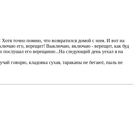
ся! Хотя точно помню, что возвратился домой с ним. И вот на
включаю его, верещит! Выключаю, включаю - верещит, как буд
но послушал его верещание...На следующий день уехал я на
лучай говорю, кладовка сухая, тараканы не бегают, пыль не