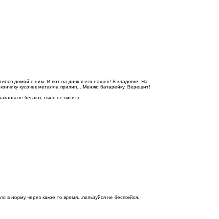
атился домой с ним. И вот на днях я его нашёл! В кладовке. На
 кончику кусочек металла прилип... Меняю батарейку. Верещит!
раканы не бегают, пыль не висит)
о в норму через какое то время...пользуйся не беспокйся.