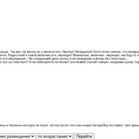
больше. Так вот, по весне он у меня исчез. Пропал! Испарился! Хотя точно помню, что возвр
лся. Радостный я такой включаю его, верещит! Выключаю, включаю - верещит, как буд то к
л его верещание...На следующий день уехал я на покапушки и вновь без поинтера...
о это за глюк был? И не повторится ли вновь? (на всякий случай говорю, кладовка сухая, та
сь и баланса контура не было. потом после того как новую батарейку поставил - всё пришл