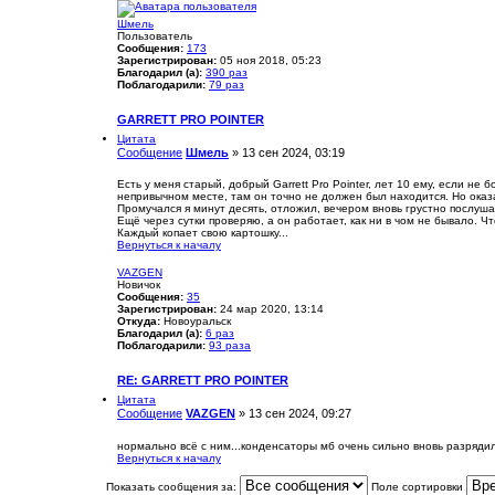
Шмель
Пользователь
Сообщения:
173
Зарегистрирован:
05 ноя 2018, 05:23
Благодарил (а):
390 раз
Поблагодарили:
79 раз
GARRETT PRO POINTER
Цитата
Сообщение
Шмель
»
13 сен 2024, 03:19
Есть у меня старый, добрый Garrett Pro Pointer, лет 10 ему, если не 
непривычном месте, там он точно не должен был находится. Но оказа
Промучался я минут десять, отложил, вечером вновь грустно послуша
Ещё через сутки проверяю, а он работает, как ни в чом не бывало. Чт
Каждый копает свою картошку...
Вернуться к началу
VAZGEN
Новичок
Сообщения:
35
Зарегистрирован:
24 мар 2020, 13:14
Откуда:
Новоуральск
Благодарил (а):
6 раз
Поблагодарили:
93 раза
RE: GARRETT PRO POINTER
Цитата
Сообщение
VAZGEN
»
13 сен 2024, 09:27
нормально всё с ним...конденсаторы мб очень сильно вновь разрядили
Вернуться к началу
Показать сообщения за:
Поле сортировки