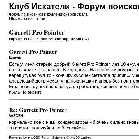
Клуб Искатели - Форум поиск
Форум поисковиков и коллекционеров Урала
https://club.iskateli.ru/
Garrett Pro Pointer
https://club.iskateli.ru/viewtopic.php?f=6&t=1147
Garrett Pro Pointer
Шмель
Есть у меня старый, добрый Garrett Pro Pointer, лет 10 ему
вот на днях я его нашёл! В кладовке. На непривычном мест
верещит, как буд то к кончику кусочек металла прилип... 
следующий день уехал я на покапушки и вновь без поинтера
Ещё через сутки проверяю, а он работает, как ни в чом не б
пыль не висит)
Re: Garrett Pro Pointer
VAZGEN
нормально всё с ним...конденсаторы мб очень сильно вновь
то время...пользуйся не беспокйся.
Powered by phpBB® Forum Software © phpBB Limited