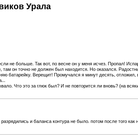
овиков Урала
, если не больше. Так вот, по весне он у меня исчез. Пропал! Ис
е, там он точно не должен был находится. Но оказался. Радост
Меняю батарейку. Верещит! Промучался я минут десять, отложил,
...
ывало. Что это за глюк был? И не повторится ли вновь? (на всяк
 разрядились и баланса контура не было. потом после того как 