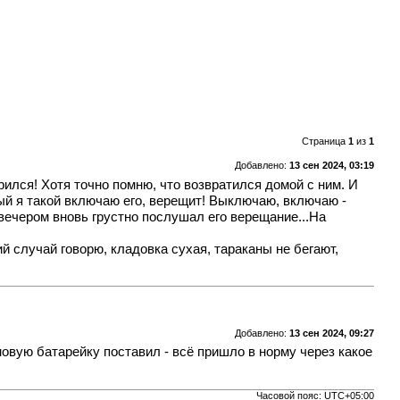
Страница
1
из
1
Добавлено:
13 сен 2024, 03:19
парился! Хотя точно помню, что возвратился домой с ним. И
ный я такой включаю его, верещит! Выключаю, включаю -
 вечером вновь грустно послушал его верещание...На
ий случай говорю, кладовка сухая, тараканы не бегают,
Добавлено:
13 сен 2024, 09:27
новую батарейку поставил - всё пришло в норму через какое
Часовой пояс:
UTC+05:00