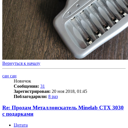
Вернуться к началу
сан сан
Новичок
Сообщения:
31
Зарегистрирован:
20 ноя 2018, 01:45
Поблагодарили:
8 раз
Re: Продам Металлоискатель Minelab CTX 3030
с подарками
Цитата