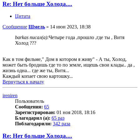
Re: Нет больше Холода....
Цитата
Сообщение
Шмель
»
14 июн 2023, 18:38
barkas писал(а):
Четыре года ,прошло ,где ты , Витя
Холод ???
Как в том фильме," Дом в котором я живу" - А ты, Холод,
может быть бродишь где то по земле, ищешь свои клады.. да ,
жизнь одна... где же ты, Витя...
Каждый копает свою картошку...
Вернуться к началу
ireniren
Пользователь
Сообщения:
65
Зарегистрирован:
01 ноя 2018, 18:16
Благодарил (а):
65 раз
Поблагодарили:
342 раза
Re: Нет больше Холода....