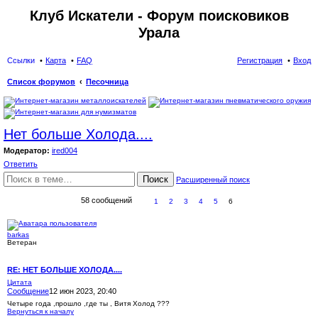
Клуб Искатели - Форум поисковиков
Урала
Ссылки
Карта
FAQ
Регистрация
Вход
Список форумов
Песочница
ои
ск
Нет больше Холода....
Модератор:
ired004
Ответить
Поиск
Расширенный поиск
58 сообщений
1
2
3
4
5
6
barkas
Ветеран
RE: НЕТ БОЛЬШЕ ХОЛОДА....
Цитата
Сообщение
12 июн 2023, 20:40
Четыре года ,прошло ,где ты , Витя Холод ???
Вернуться к началу