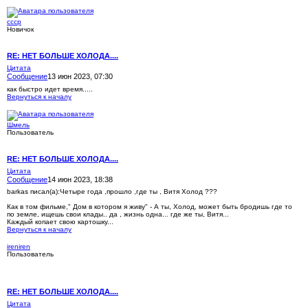
cccp
Новичок
RE: НЕТ БОЛЬШЕ ХОЛОДА....
Цитата
Сообщение
13 июн 2023, 07:30
как быстро идет время.....
Вернуться к началу
Шмель
Пользователь
RE: НЕТ БОЛЬШЕ ХОЛОДА....
Цитата
Сообщение
14 июн 2023, 18:38
barkas писал(а):
Четыре года ,прошло ,где ты , Витя Холод ???
Как в том фильме," Дом в котором я живу" - А ты, Холод, может быть бродишь где то
по земле, ищешь свои клады.. да , жизнь одна... где же ты, Витя...
Каждый копает свою картошку...
Вернуться к началу
ireniren
Пользователь
RE: НЕТ БОЛЬШЕ ХОЛОДА....
Цитата