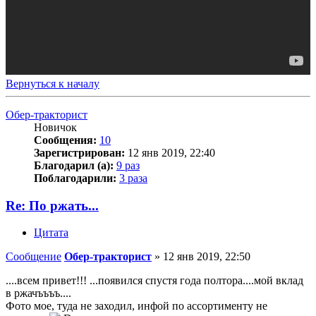
Вернуться к началу
Обер-тракторист
Новичок
Сообщения:
10
Зарегистрирован:
12 янв 2019, 22:40
Благодарил (а):
9 раз
Поблагодарили:
3 раза
Re: По ржать...
Цитата
Сообщение
Обер-тракторист
»
12 янв 2019, 22:50
....всем привет!!! ...появился спустя года полтора....мой вклад
в ржачъъъъ....
Фото мое, туда не заходил, инфой по ассортименту не