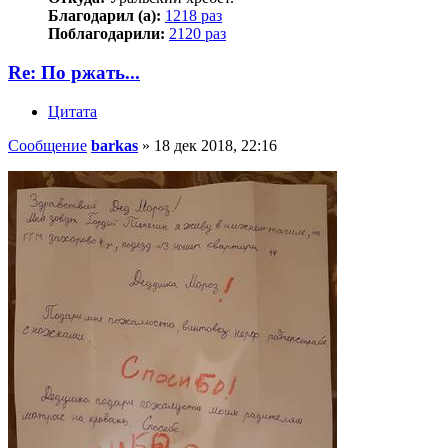
Благодарил (а):
1218 раз
Поблагодарили:
2120 раз
Re: По ржать...
Цитата
Сообщение
barkas
»
18 дек 2018, 22:16