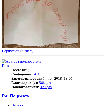
Вернуться к началу
Ганс
Постоялец
Сообщения:
263
Зарегистрирован:
14 ноя 2018, 13:50
Благодарил (а):
546 раз
Поблагодарили:
329 раз
Re: По ржать...
Цитата