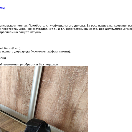
АМИ
плектация полная. Приобретался у официального дилера. За весь период пользования выво
перетёрты. Экран не вздувался. И т.д., и т.п. Голограммы на месте. Все аккумуляторы им
царапинам на защите катушки.
й блок (8 шт.);
ь полного доразряда (исключает эффект памяти);
мени.
ей возможно приобрести и без подарков.