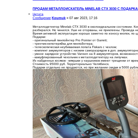
ПРОДАМ МЕТАЛЛОИСКАТЕЛЬ MINELAB CTX 3030 С ПОДАРК
Цитата
Сообщение
Kpumuk
»
07 авг 2023, 17:16
Металлодетектор Minelab CTX 3030 в околоидеальном состоянии. Ком
разбирался. Не чинился. Уши не оторваны, не приклеены. Провода не 
Время активной эксплуатации хорошо заметно по износу кнопок, по 
Подарки:
- оригинальный пинпойнтер Pro Pointer от Garrett;
- тренчик-непотеряйка для пинпойнтера;
- телескопическая неубиваемая лопата Fiskars с чехлом;
- комплект аккумуляторов с низким саморазрядом в доп. аккумуляторны
- умное зарядное устройство Vanson на 8 аккумуляторов, возможност
- камуфлированный чехольчик к металлодетектору на липучках.
Из найденных косяков - мякушки у наушников имеют трещинки от вре
Стоимость 95000 руб. Территориально Челябинск.
Подарки отдельно не продаются, но при желании скидки в 5000 рубл